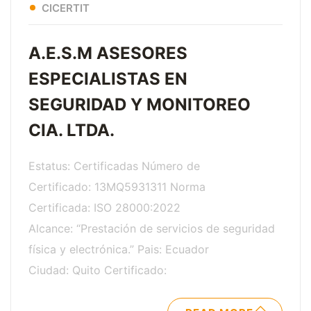
CICERTIT
A.E.S.M ASESORES
ESPECIALISTAS EN
SEGURIDAD Y MONITOREO
CIA. LTDA.
Estatus: Certificadas Número de
Certificado: 13MQ5931311 Norma
Certificada: ISO 28000:2022
Alcance: “Prestación de servicios de seguridad
física y electrónica.” Pais: Ecuador
Ciudad: Quito Certificado: